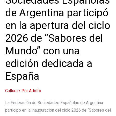
Sociedades Españolas
Españolas
de
de Argentina participó
Argentina
en la apertura del ciclo
participó
en
2026 de “Sabores del
la
apertura
Mundo” con una
del
edición dedicada a
ciclo
2026
España
de
“Sabores
Cultura
/ Por
Adolfo
del
Mundo”
La Federación de Sociedades Españolas de Argentina
con
participó en la inauguración del ciclo 2026 de “Sabores del
una