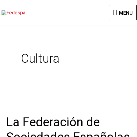
Ir
MENU
MENU
al
contenido
Cultura
La
Federación
La Federación de
de
Sociedades